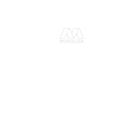
C o n t á c t a n o s :
G u a t e m a l a
Tel. (502) 2202 4500
mercadeo1@modulesa.com
33 av. 4-82, zona 4 de Mixco,
Bosques de San Nicolás
E l S a l v a d o r
Tel. (503) 25194078
mercadeo@modulesa.com