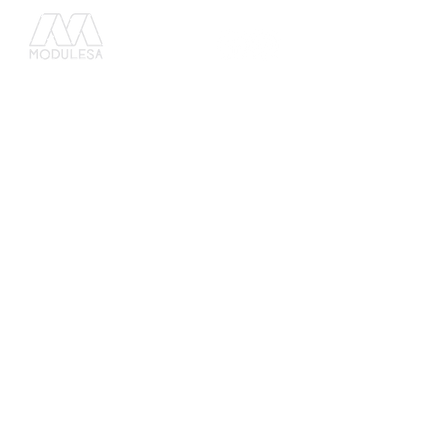
C o n t á c t a n o s :
G u a t e m a l a
Tel.
(502) 2202 4500
mercadeo1@modulesa.com
33 av. 4-82, zona 4 de Mixco,
Bosques de San Nicolás
E l S a l v a d o r
Tel. (503)
25194078
mercadeo@modulesa.com
2° Av. Norte y 23 Calle Oriente, BO. San
Miguelito, #421 Distrito 421, Distrito de San
Salvador y Capital de la Republica, Municipio
de San Salvador Centro