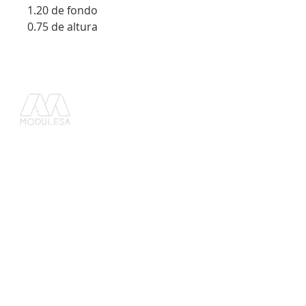
1.20 de fondo
0.75 de altura
C o n t á c t a n o s :
G u a t e m a l a
Tel.
(502) 2202 4500
mercadeo1@modulesa.com
33 av. 4-82, zona 4 de Mixco,
Bosques de San Nicolás
E l S a l v a d o r