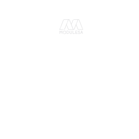
C o n t á c t a n o s :
G u a t e m a l a
Tel. (502) 2202 4500
mercadeo1@modulesa.com
33 av. 4-82, zona 4 de Mixco,
Bosques de San Nicolás
E l S a l v a d o r
Tel. (503) 25194078
mercadeo@modulesa.com
2° Av. Norte y 23 Calle Oriente, BO. S