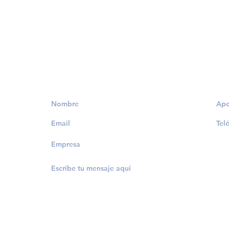
Solicita información
an