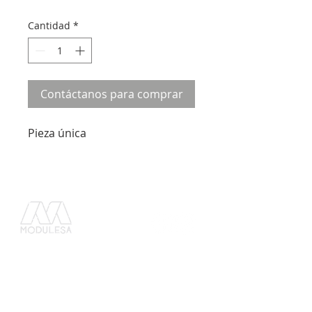
Cantidad
*
Contáctanos para comprar
Pieza única
C o n t á c t a n o s :
G u a t e m a l a